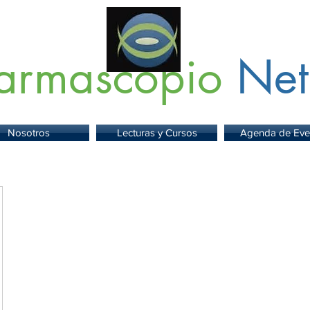
armascopio
Net
 Información sobre Medicamentos,
Insumos
y
Servicios para la Sa
Nosotros
Lecturas y Cursos
Agenda de Eve