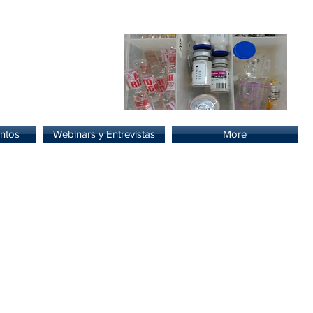
lud.
ntos
Webinars y Entrevistas
More