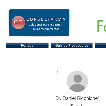
F
Portal de
Portada
Guía de Proveedores
Más acciones
Dr. Daniel Ricchione*
Escritor