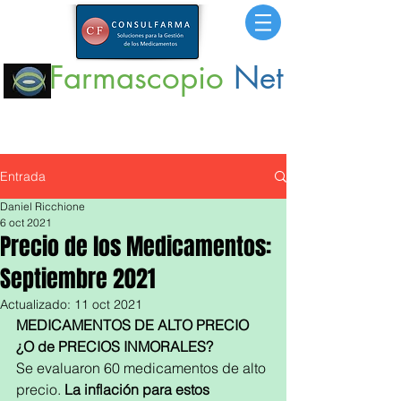
Farmascopio
Net
Portal
de Información sobre Medicamentos,
Insumos
y
Servicios para la Salud.
Entrada
Daniel Ricchione
6 oct 2021
Precio de los Medicamentos:
Septiembre 2021
Actualizado:
11 oct 2021
MEDICAMENTOS DE ALTO PRECIO 
¿O de PRECIOS INMORALES?
Se evaluaron 60 medicamentos de alto 
precio. 
La inflación para estos 