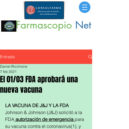
Farmascopio
Net
Portal
de Información sobre Medicamentos,
Insumos
y
Servicios para la Salud.
Entrada
Daniel Ricchione
7 feb 2021
El 01/03 FDA aprobará una
nueva vacuna
LA VACUNA DE J&J Y LA FDA
Johnson & Johnson (J&J) solicitó a la 
FDA
autorización de emergencia
para 
su vacuna contra el coronavirus(1), y 