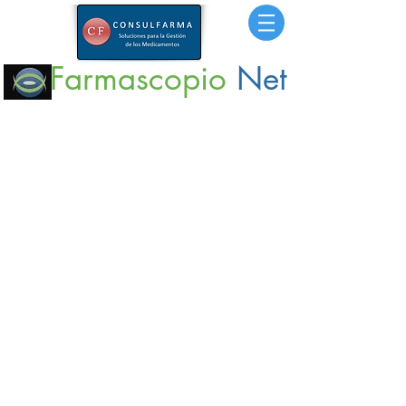
Farmascopio
Net
Portal
de Información sobre Medicamentos,
Insumos
y
Servicios para la Salud.