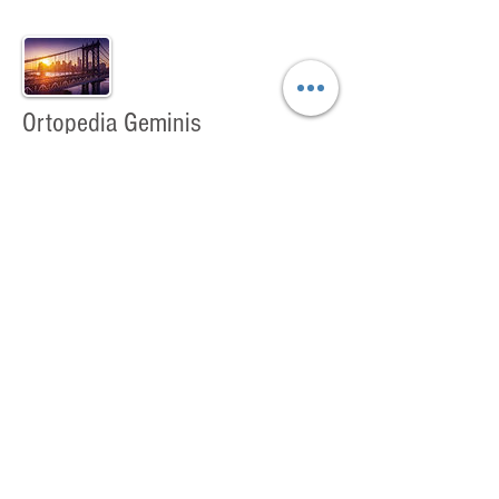
Ortopedia Geminis
Ortopedia Geminis
B Mitre 2474 - CABA
(011) 4953 - 5834
ortopediageminis02@hotmail.com.ar
http://www.ortopediageminis.com
A
LQUILER Y VENTA DE PRODUCTOS
ORTOPÉDICOS
Ortopedia Lotus Mcc
Ortopedia Lotus Mcc
Monroe 3498 - CABA