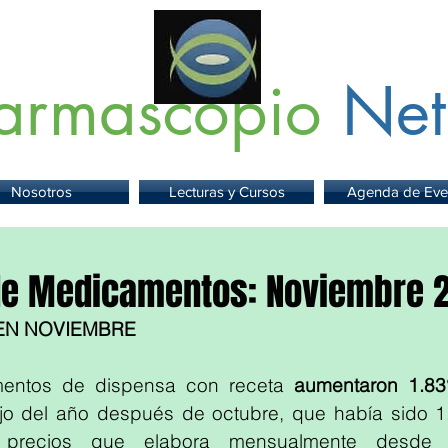
armascopio
Net
 Información sobre Medicamentos,
Insumos
y
Servicios para la Sa
Nosotros
Lecturas y Cursos
Agenda de Eve
de Medicamentos: Noviembre 
EN NOVIEMBRE
entos de dispensa con receta 
aumentaron 1.8
jo del año después de octubre, que había sido 1
e precios que elabora mensualmente desde 