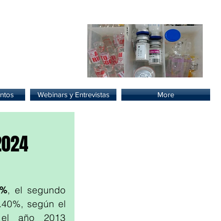
lud.
ntos
Webinars y Entrevistas
More
2024
3%
, el segundo 
.40%, según el 
el año 2013 