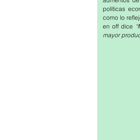
aumentos de 
políticas ec
como lo refle
en off dice 
“
mayor producc