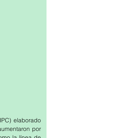
IPC) elaborado 
umentaron por 
omo la línea de 