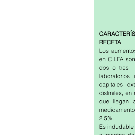
CARACTERÍS
RECETA
Los aumentos
en CILFA son
dos o tres  
laboratorio
capitales e
disímiles, e
que llegan 
medicamento
2.5%. 
Es indudable 