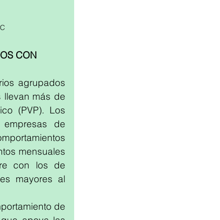
EC
OS CON 
rios agrupados 
 llevan más de 
co (PVP). Los 
s empresas de 
mportamientos 
ntos mensuales 
e con los de 
s mayores al 
portamiento de 