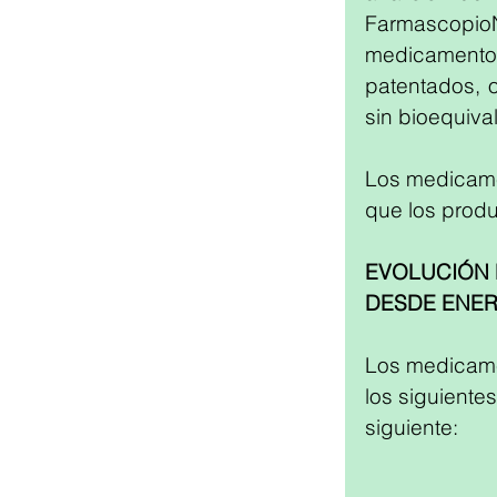
Farmascopio
medicament
patentados, o
sin bioequival
Los medicamen
que los prod
EVOLUCIÓN 
DESDE ENER
Los medicame
los siguiente
siguiente: