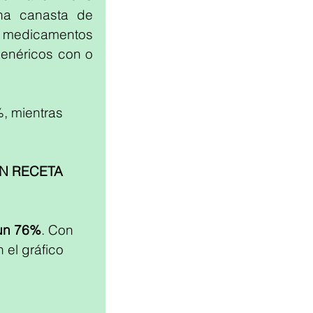
a canasta de 
medicamentos 
enéricos con o 
image
, mientras 
N RECETA 
 un 76%
. Con 
el gráfico 