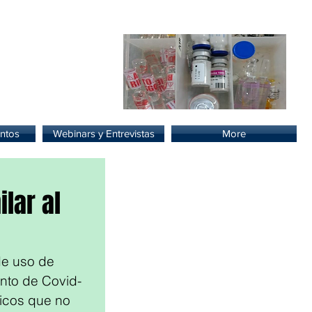
lud.
ntos
Webinars y Entrevistas
More
lar al
de uso de 
nto de Covid-
icos que no 