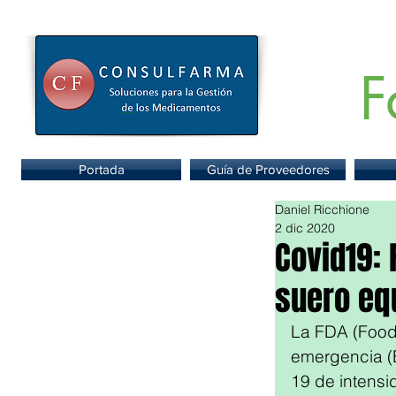
F
Portal de
Portada
Guía de Proveedores
Daniel Ricchione
2 dic 2020
Covid19:
suero eq
La FDA (Food 
emergencia (E
19 de intensi