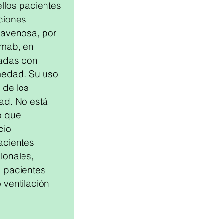
llos pacientes 
ciones 
ravenosa, por 
imab, en 
adas con 
medad. Su uso 
 de los 
ad. No está 
o que 
cio 
acientes 
lonales, 
a pacientes 
 ventilación 