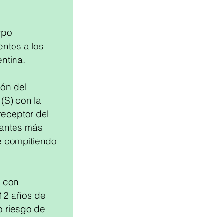
rpo 
ntos a los 
image
ntina.
ón del 
(S) con la 
eceptor del 
zantes más 
e compitiendo 
 con 
12 años de 
 riesgo de 