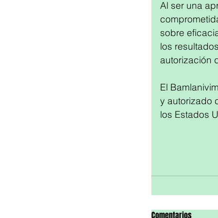
Al ser una apr
comprometida 
sobre eficac
los resultado
autorización de
El Bamlanivim
y autorizado 
los Estados U
Comentarios