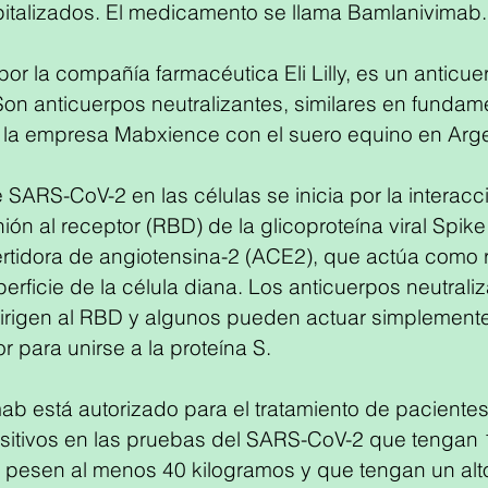
italizados. El medicamento se llama Bamlanivimab.
por la compañía farmacéutica Eli Lilly, es un anticue
on anticuerpos neutralizantes, similares en fundame
 la empresa Mabxience con el suero equino en Arge
 SARS-CoV-2 en las células se inicia por la interacci
ón al receptor (RBD) de la glicoproteína viral Spike 
tidora de angiotensina-2 (ACE2), que actúa como r
perficie de la célula diana. Los anticuerpos neutrali
dirigen al RBD y algunos pueden actuar simplement
r para unirse a la proteína S.
ab está autorizado para el tratamiento de pacientes
sitivos en las pruebas del SARS-CoV-2 que tengan 
pesen al menos 40 kilogramos y que tengan un alto