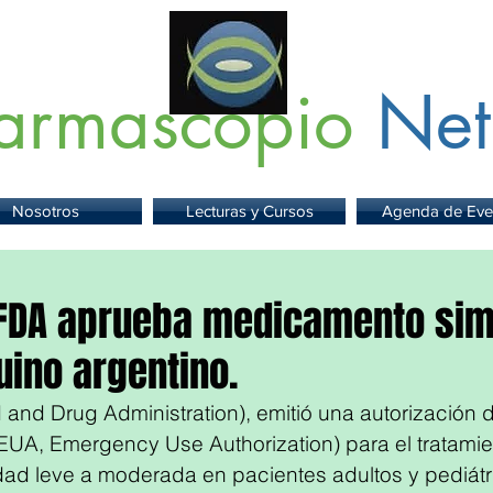
armascopio
Net
 Información sobre Medicamentos,
Insumos
y
Servicios para la Sa
Nosotros
Lecturas y Cursos
Agenda de Eve
 FDA aprueba medicamento simi
uino argentino.
and Drug Administration), emitió una autorización 
UA, Emergency Use Authorization) para el tratamie
dad leve a moderada en pacientes adultos y pediátr