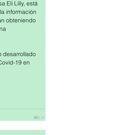
Eli Lilly, está 
a información 
an obteniendo 
na 
 desarrollado 
 Covid-19 en 