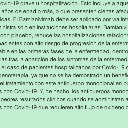
ovid-19 grave u hospitalización. Esto incluye a aque
 años de edad o más, o que presenten ciertas afec
cas. El Bamlanivimab debe ser aplicado por vía int
inistra sólo en instituciones hospitalarias. Bamlaniv
on placebo, reduce las hospitalizaciones relacion
acientes con alto riesgo de progresión de la enfer
le en las primeras fases de la enfermedad, dentro
ías tras la aparición de los síntomas de la enfermed
 el caso de pacientes hospitalizados por Covid-19 
genoterapia, ya que no se ha demostrado un benefi
 del tratamiento con este anticuerpo monoclonal en p
s con Covid-19. Y, de hecho, los anticuerpos monoc
 peores resultados clínicos cuando se administran 
s con Covid-19 que requieren alto flujo de oxígeno o