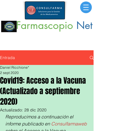
Farmascopio
Net
Portal
de Información sobre Medicamentos,
Insumos
y
Servicios para la Salud.
Entrada
Daniel Ricchione*
2 sept 2020
Covid19: Acceso a la Vacuna
(Actualizado a septiembre
2020)
Actualizado:
28 dic 2020
Reproducimos a continuación el 
informe publicado en 
Consulfarmaweb
sobre el Acceso a la Vacuna. 