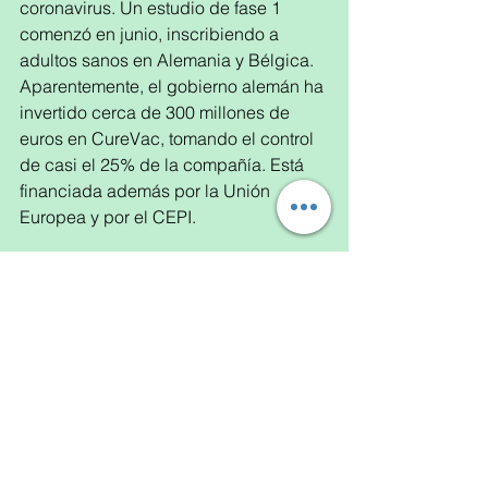
coronavirus. Un estudio de fase 1 
comenzó en junio, inscribiendo a 
adultos sanos en Alemania y Bélgica. 
Aparentemente, el gobierno alemán ha 
invertido cerca de 300 millones de 
euros en CureVac, tomando el control 
de casi el 25% de la compañía. Está 
financiada además por la Unión 
Europea y por el CEPI. 
Hemos desarrollado una docena de 
proyectos que creemos con más 
chances de lograr la vacuna. Ante 
tanta información, y para tratar de 
resumirla, es que realizamos una línea 
de tiempo de los proyectos más 
importantes en el mundo, con la 
observación, de que siempre y 
cuando se compruebe la eficacia de 