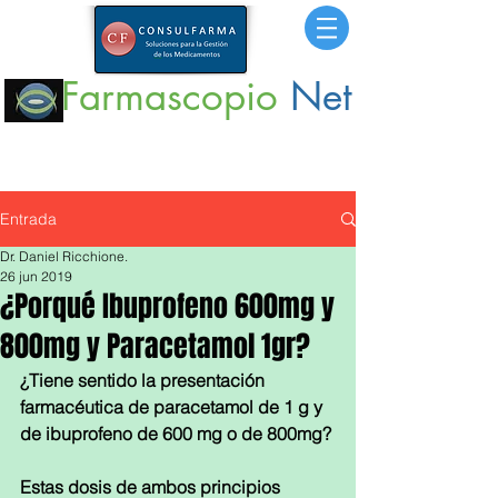
Farmascopio
Net
Portal
de Información sobre Medicamentos,
Insumos
y
Servicios para la Salud.
Entrada
Dr. Daniel Ricchione.
26 jun 2019
¿Porqué Ibuprofeno 600mg y
800mg y Paracetamol 1gr?
¿Tiene sentido la presentación 
farmacéutica de paracetamol de 1 g y 
de ibuprofeno de 600 mg o de 800mg?
Estas dosis de ambos principios 