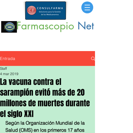
Farmascopio
Net
Portal
de Información sobre Medicamentos,
Insumos
y
Servicios para la Salud.
Entrada
Staff
4 mar 2019
La vacuna contra el
sarampión evitó más de 20
millones de muertes durante
el siglo XXI
Según la Organización Mundial de la 
Salud (OMS) en los primeros 17 años 