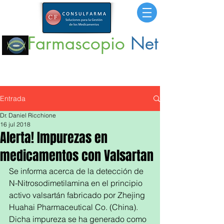
Farmascopio
Net
Portal
de Información sobre Medicamentos,
Insumos
y
Servicios para la Salud.
Entrada
Dr. Daniel Ricchione
16 jul 2018
Alerta! Impurezas en
medicamentos con Valsartan
Se informa acerca de la detección de 
N-Nitrosodimetilamina en el principio 
activo valsartán fabricado por Zhejing 
Huahai Pharmaceutical Co. (China). 
Dicha impureza se ha generado como 