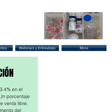
lud.
ntos
Webinars y Entrevistas
More
CIÓN
3.4% en el 
 Un porcentaje 
 venta libre.
mento del 