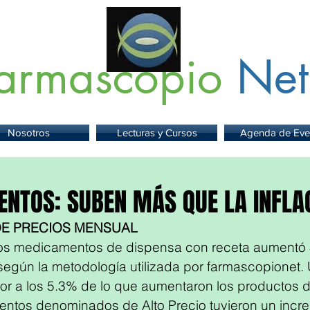
armascopio
Net
 Información sobre Medicamentos,
Insumos
y
Servicios para la Sa
Nosotros
Lecturas y Cursos
Agenda de Eve
NTOS: SUBEN MÁS QUE LA INFLA
DE PRECIOS MENSUAL 
 los medicamentos de dispensa con receta aumentó 
 según la metodología utilizada por farmascopionet.
r a los 5.3% de lo que aumentaron los productos de
ntos denominados de Alto Precio tuvieron un incre