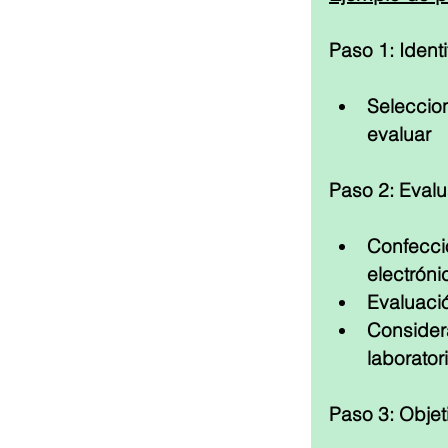
Paso 1: Ident
Selecci
evaluar
Paso 2: Evalua
Confecci
electróni
Evaluaci
Consider
laborator
Paso 3: Objet