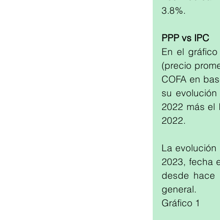
3.8%.
PPP vs IPC
En el gráfic
(precio prom
COFA en base 
su evolución 
2022 más el I
2022.
La evolución 
2023, fecha e
desde hace 
general.
Gráfico 1