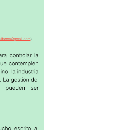
ulfarma@gmail.com
) 
a controlar la 
que contemplen 
o, la industria 
La gestión del 
 pueden ser 
cho escrito al 