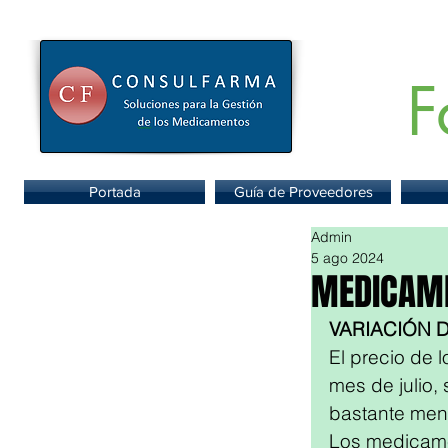
F
Portal de
Portada
Guía de Proveedores
Admin
5 ago 2024
MEDICAME
VARIACIÓN 
El precio de
mes de julio,
bastante meno
Los medicame