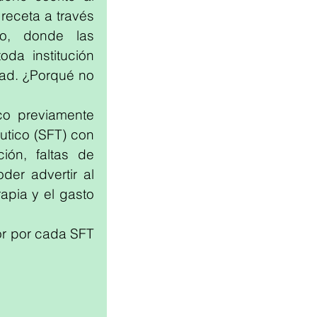
eceta a través 
o, donde las 
da institución 
dad. ¿Porqué no 
co previamente 
tico (SFT) con 
ón, faltas de 
er advertir al 
pia y el gasto 
or por cada SFT 