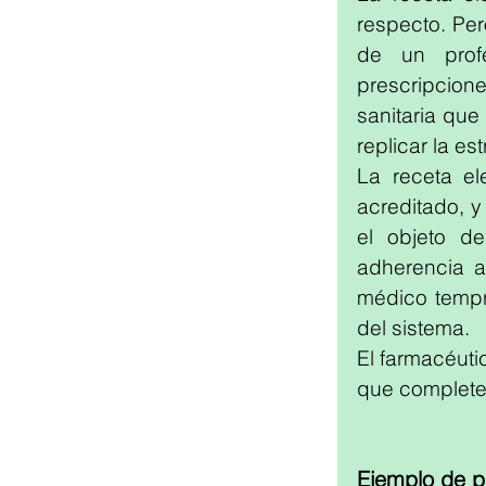
respecto. Per
de un profe
prescripcion
sanitaria que
replicar la e
La receta el
acreditado, y
el objeto de
adherencia al
médico tempra
del sistema. 
El farmacéuti
que complete
Ejemplo de p