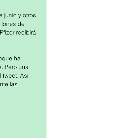
 junio y otros 
illones de 
fizer recibirá 
image
loque ha 
. Pero una 
l tweet. Así 
te las 