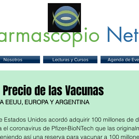
armascopio
Net
 Información sobre Medicamentos,
Insumos
y
Servicios para la Sa
Nosotros
Lecturas y Cursos
Agenda de Eve
y Precio de las Vacunas
A EEUU, EUROPA Y ARGENTINA
e Estados Unidos acordó adquirir 100 millones de d
 el coronavirus de Pfizer-BioNTech que las original
eniendo así una reserva para vacunar a 100 millone