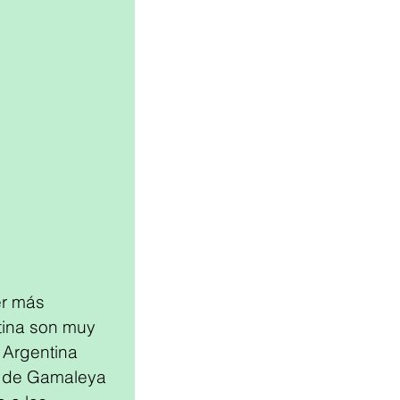
er más 
tina son muy 
 Argentina 
s de Gamaleya 