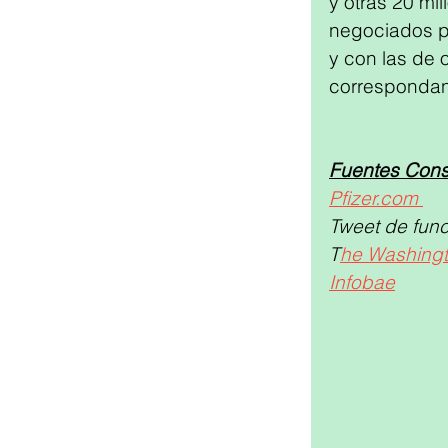
y otras 20 mi
negociados po
y con las de 
correspondan
Fuentes Cons
Pfizer.com
Tweet de func
T
he Washingt
Infobae