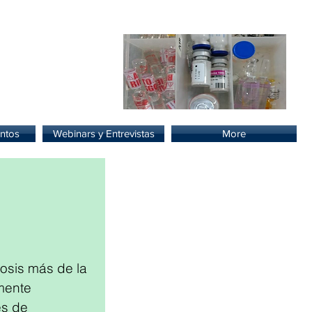
lud.
ntos
Webinars y Entrevistas
More
osis más de la 
mente 
s de 