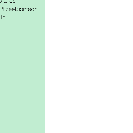
 a los 
fizer-Biontech 
le 