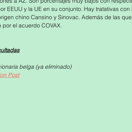
llones a AZ. Son porcentajes muy bajos con respecto
r EEUU y la UE en su conjunto. Hay tratativas con P
origen chino Cansino y Sinovac. Además de las que 
 por el acuerdo COVAX.
ultadas
ionaria belga (ya eliminado)
on Post