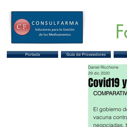
F
Portal de
Portada
Guía de Proveedores
Daniel Ricchione
29 dic 2020
Covid19 
COMPARATIV
El gobierno d
vacuna contra
negociadas, t