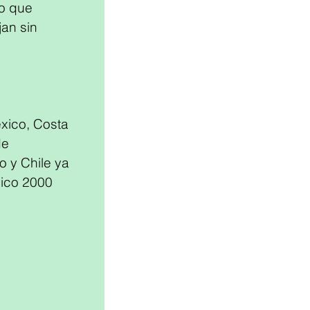
lo que 
an sin 
image
xico, Costa 
de 
 y Chile ya 
ico 2000 