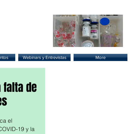
lud.
ntos
Webinars y Entrevistas
More
 falta de
es
ca el 
COVID-19 y la 