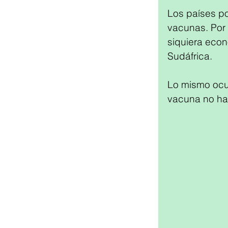
Los países po
vacunas. Por 
siquiera eco
Sudáfrica. 
Lo mismo ocur
vacuna no ha 