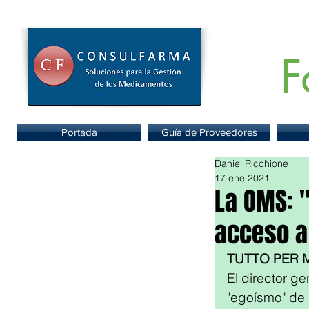
F
Portal de
Portada
Guía de Proveedores
Daniel Ricchione
17 ene 2021
La OMS: "
acceso a
TUTTO PER 
El director g
"egoísmo" de 