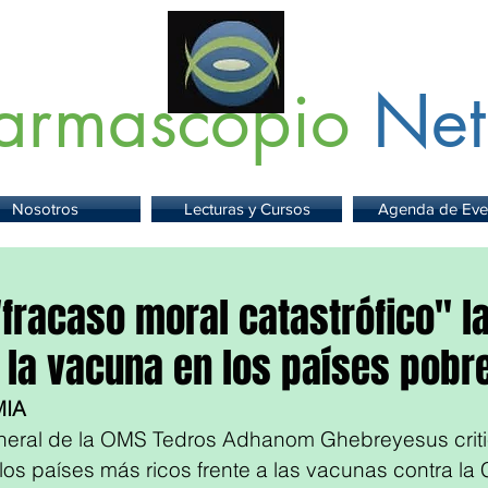
armascopio
Net
 Información sobre Medicamentos,
Insumos
y
Servicios para la Sa
Nosotros
Lecturas y Cursos
Agenda de Eve
fracaso moral catastrófico" la
 la vacuna en los países pobr
MIA
eneral de la OMS Tedros Adhanom Ghebreyesus criti
los países más ricos frente a las vacunas contra la 