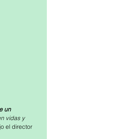
e un 
n vidas y 
ijo el director 