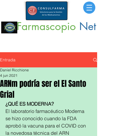
Farmascopio
Net
Portal
de Información sobre Medicamentos,
Insumos
y
Servicios para la Salud.
Entrada
Daniel Ricchione
4 jun 2021
ARNm podría ser el El Santo
Grial
¿QUÉ ES MODERNA?
El laboratorio farmacéutico Moderna 
se hizo conocido cuando la FDA 
aprobó la vacuna para el COVID con 
la novedosa técnica del ARN 