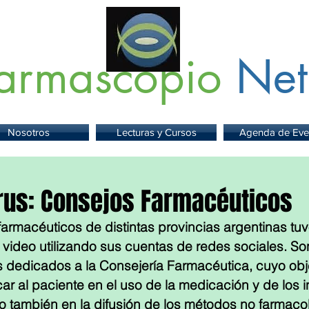
armascopio
Net
 Información sobre Medicamentos,
Insumos
y
Servicios para la Sa
Nosotros
Lecturas y Cursos
Agenda de Eve
rus: Consejos Farmacéuticos
armacéuticos de distintas provincias argentinas tuvo 
n video utilizando sus cuentas de redes sociales. So
 dedicados a la Consejería Farmacéutica, cuyo obje
car al paciente en el uso de la medicación y de los 
ro también en la difusión de los métodos no farmaco