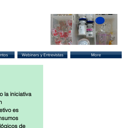
lud.
ntos
Webinars y Entrevistas
More
la iniciativa 
n 
tivo es 
insumos 
lógicos de 