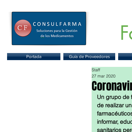
F
Portal de
Portada
Guía de Proveedores
Staff
27 mar 2020
Coronavi
Un grupo de f
de realizar u
farmacéuticos
informar, edu
sanitarios pe