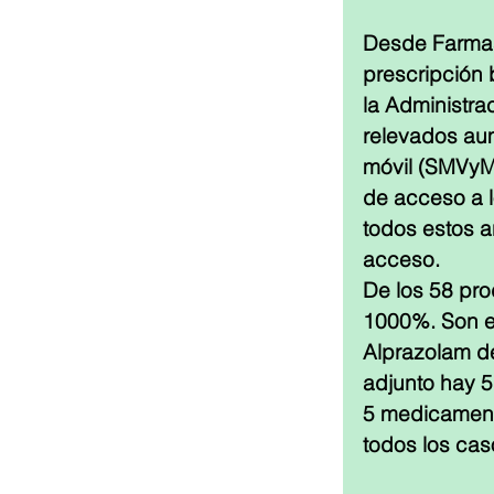
Desde Farmas
prescripción
la Administra
relevados aum
móvil (SMVyM
de acceso a 
todos estos a
acceso.
De los 58 pro
1000%. Son el
Alprazolam d
adjunto hay 
5 medicament
todos los ca