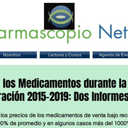
armascopio
Net
 Información sobre Medicamentos,
Insumos
y
Servicios para la Sa
Nosotros
Lecturas y Cursos
Agenda de Eve
e los Medicamentos durante la
ración 2015-2019: Dos Informe
os precios de los medicamentos de venta bajo rece
00% de promedio y en algunos casos más del 1000