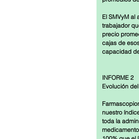
El SMVyM al a
trabajador q
precio promed
cajas de eso
capacidad de
INFORME 2
Evolución del
Farmascopione
nuestro índic
toda la admin
medicamentos 
100% que el í