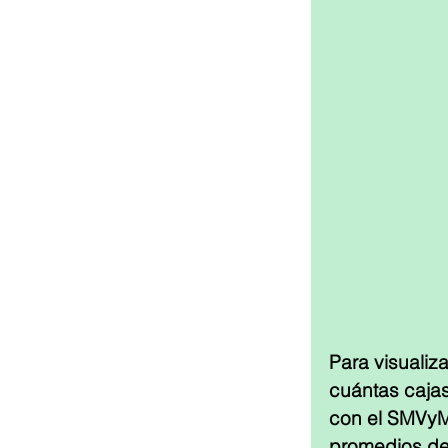
Para visuali
cuántas caja
con el SMVyM 
promedios de 