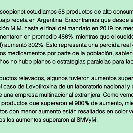
copionet estudiamos 58 productos de alto consum
 bajo receta en Argentina. Encontramos que desde 
ción M.M. hasta el final del mandato en 2019 los m
entaron en promedio 488%, mientras que el sueldo 
) aumentó 302%. Esto representa una perdida real
los medicamentos por parte de la población, sabie
ños no hubo planes o estrategias paralelas para faci
ductos relevados, algunos tuvieron aumentos superi
 caso de Levotiroxina de un laboratorio nacional y 
e una empresa multinacional extranjera. Como vemo
5 productos que superaron el 900% de aumento, mie
os con menor aumento están resaltados en color ve
sos los aumentos superaron al SMVyM. 