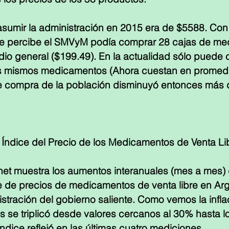
sumir la administración en 2015 era de $5588. Con 
ue percibe el SMVyM podía comprar 28 cajas de me
io general ($199.49). En la actualidad sólo puede 
s mismos medicamentos (Ahora cuestan en promedi
 compra de la población disminuyó entonces más 
 Índice del Precio de los Medicamentos de Venta Li
t muestra los aumentos interanuales (mes a mes) q
e de precios de medicamentos de venta libre en Arg
istración del gobierno saliente. Como vemos la infla
se triplicó desde valores cercanos al 30% hasta l
ndice reflejó en las últimas cuatro mediciones. 