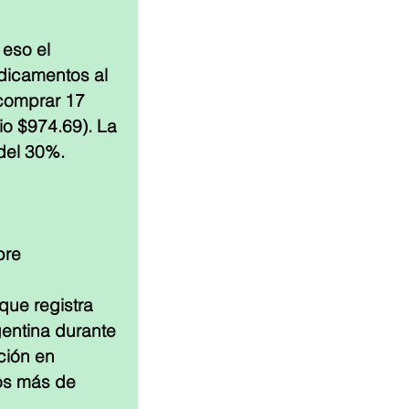
eso el 
dicamentos al 
comprar 17 
o $974.69). La 
del 30%.
bre
ue registra 
entina durante 
ción en 
os más de 