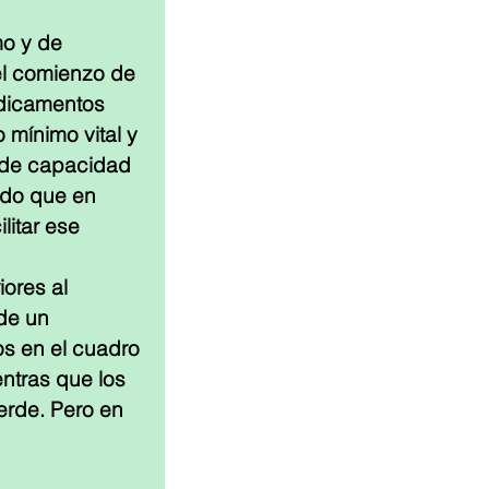
o y de 
el comienzo de 
edicamentos 
image
mínimo vital y 
 de capacidad 
ndo que en 
litar ese 
ores al 
de un 
s en el cuadro 
ntras que los 
rde. Pero en 