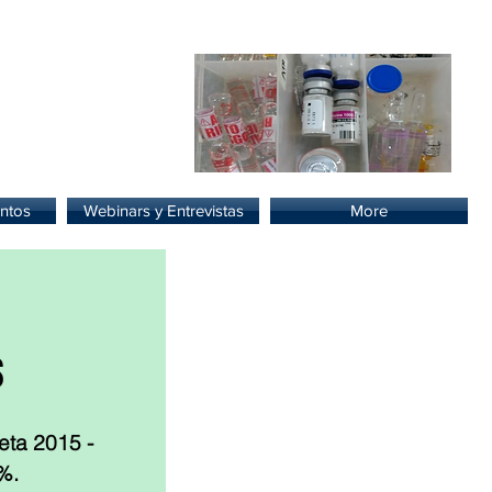
lud.
ntos
Webinars y Entrevistas
More
s
ta 2015 - 
%. 