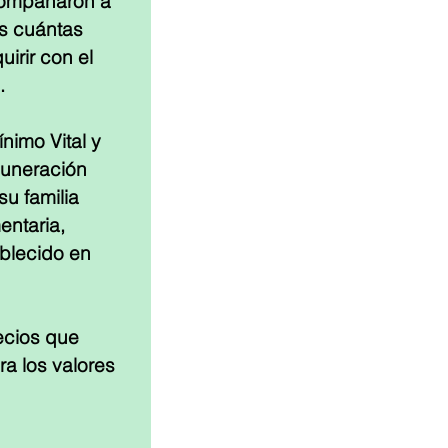
compañaron a 
s cuántas 
rir con el 
. 
image
imo Vital y 
muneración 
u familia 
ntaria, 
ablecido en 
ecios que 
a los valores 