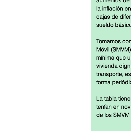
aumentos de l
la inflación 
cajas de dife
sueldo básico
Tomamos como 
Móvil (SMVM) 
mínima que un
vivienda dign
transporte, e
forma periódi
La tabla tien
tenían en nov
de los SMVM