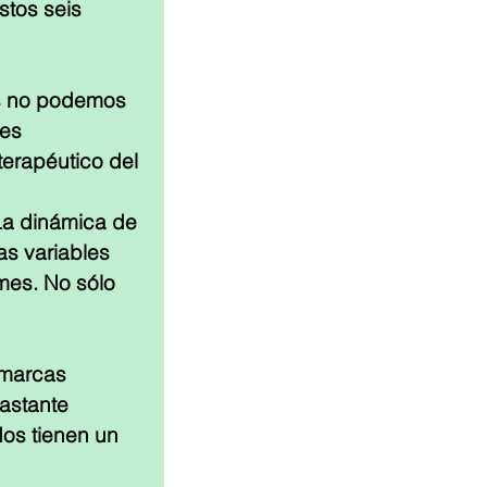
tos seis 
es no podemos 
es 
erapéutico del 
La dinámica de 
s variables 
mes. No sólo 
 marcas 
astante 
os tienen un 