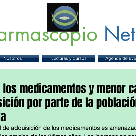
armascopio
Net
 Información sobre Medicamentos,
Insumos
y
Servicios para la Sa
Nosotros
Lecturas y Cursos
Agenda de Eve
e los medicamentos y menor c
ición por parte de la població
da
 de adquisición de los medicamentos es amenazada