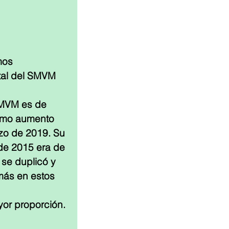
mos 
tal del SMVM 
SMVM es de 
imo aumento 
zo de 2019. Su 
de 2015 era de 
se duplicó y 
más en estos 
or proporción. 