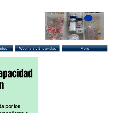
lud.
ntos
Webinars y Entrevistas
More
apacidad
n
 por los 